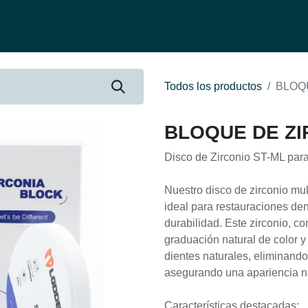
fertas
Contacto
Ser distribuidor
Quienes Somos
Be-Learnin
Todos los productos
BLOQU
BLOQUE DE ZIR
Disco de Zirconio ST-ML para
Nuestro disco de zirconio mul
ideal para restauraciones de
durabilidad. Este zirconio, c
graduación natural de color y
dientes naturales, eliminand
asegurando una apariencia na
Características destacadas: