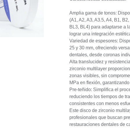
Amplia gama de tonos: Dispo
(A1, A2, A3, A3.5, A4, B1, B2
BL3, BL4) para adaptarse a l
lograr una integración estétic
Variedad de espesores: Dispon
25 y 30 mm, ofreciendo versat
dentales, desde coronas indi
Alta translucidez y resistenc
zirconio multilayer proporcio
zonas visibles, sin comprome
MPa en flexión, garantizando 
Pre-teñido: Simplifica el pro
reduciendo los tiempos de tra
consistentes con menos esfu
Este disco de zirconio multila
profesionales que buscan prec
restauraciones dentales de ca