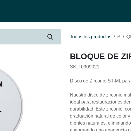
fertas
Contacto
Ser distribuidor
Quienes Somos
Be-Learnin
Todos los productos
BLOQU
BLOQUE DE ZIR
SKU 0909021
Disco de Zirconio ST-ML para
Nuestro disco de zirconio mul
ideal para restauraciones de
durabilidad. Este zirconio, c
graduación natural de color y
dientes naturales, eliminand
asegurando una apariencia na