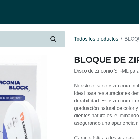
fertas
Contacto
Ser distribuidor
Quienes Somos
Be-Learnin
Todos los productos
BLOQU
BLOQUE DE ZIR
Disco de Zirconio ST-ML para
Nuestro disco de zirconio mul
ideal para restauraciones de
durabilidad. Este zirconio, c
graduación natural de color y
dientes naturales, eliminand
asegurando una apariencia na
Características destacadas: