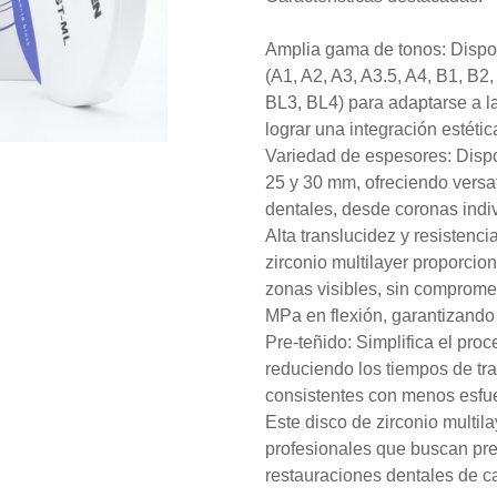
Amplia gama de tonos: Dispo
(A1, A2, A3, A3.5, A4, B1, B2
BL3, BL4) para adaptarse a l
lograr una integración estétic
Variedad de espesores: Dispon
25 y 30 mm, ofreciendo versat
dentales, desde coronas indi
Alta translucidez y resistenc
zirconio multilayer proporcio
zonas visibles, sin comprome
MPa en flexión, garantizando 
Pre-teñido: Simplifica el pro
reduciendo los tiempos de tra
consistentes con menos esfu
Este disco de zirconio multila
profesionales que buscan prec
restauraciones dentales de ca