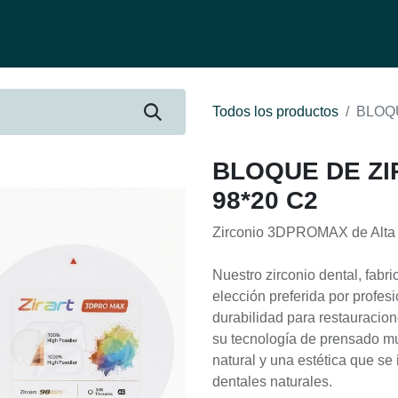
fertas
Contacto
Ser distribuidor
Quienes Somos
Be-Learnin
Todos los productos
BLOQ
BLOQUE DE Z
98*20 C2
Zirconio 3DPROMAX de Alta 
Nuestro zirconio dental, fabr
elección preferida por profes
durabilidad para restauracion
su tecnología de prensado mul
natural y una estética que se
dentales naturales.