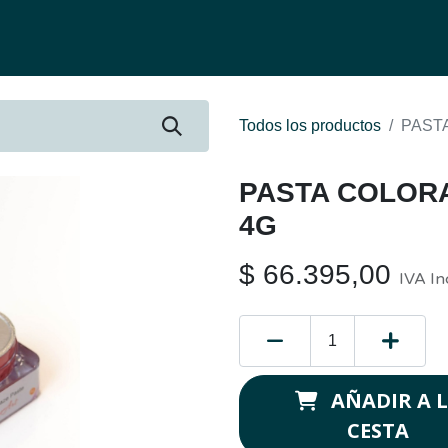
fertas
Contacto
Ser distribuidor
Quienes Somos
Be-Learnin
Todos los productos
PAST
PASTA COLOR
4G
$
66.395,00
IVA In
AÑADIR A 
CESTA