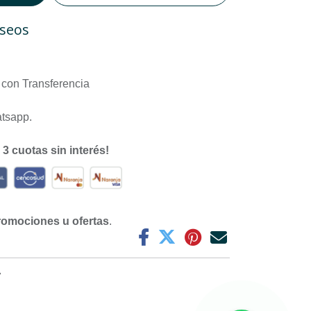
eseos
con Transferencia
atsapp.
n
3 cuotas sin interés!
romociones u ofertas
.
7