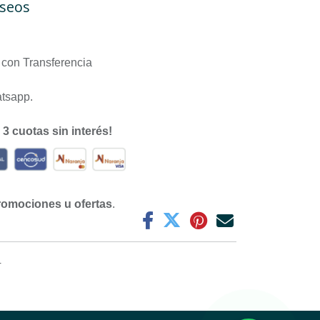
eseos
con Transferencia
atsapp.
n
3 cuotas sin interés!
romociones u ofertas
.
4