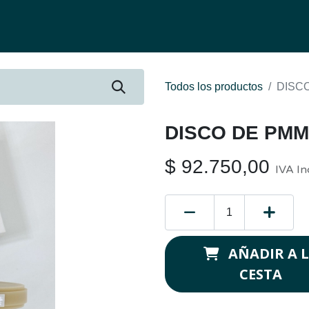
fertas
Contacto
Ser distribuidor
Quienes Somos
Be-Learnin
Todos los productos
DISCO
DISCO DE PMM
$
92.750,00
IVA In
AÑADIR A 
CESTA