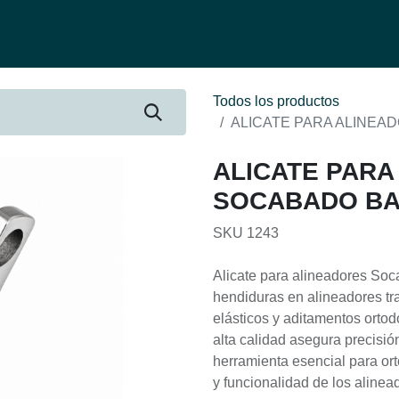
fertas
Contacto
Ser distribuidor
Quienes Somos
Be-Learnin
Todos los productos
ALICATE PARA ALINE
ALICATE PARA
SOCABADO BA
SKU 1243
Alicate para alineadores Soc
hendiduras en alineadores tr
elásticos y aditamentos ortod
alta calidad asegura precisión
herramienta esencial para or
y funcionalidad de los alinea