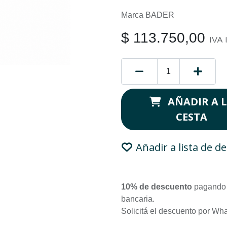
Marca BADER
$
113.750,00
IVA 
AÑADIR A 
CESTA
Añadir a lista de d
10% de descuento
pagando 
bancaria.
Solicitá el descuento por Wh