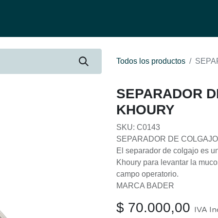
fertas
Contacto
Ser distribuidor
Quienes Somos
Be-Learnin
Todos los productos
SEPA
SEPARADOR D
KHOURY
SKU: C0143
SEPARADOR DE COLGAJO
El separador de colgajo es un
Khoury para levantar la muco
campo operatorio.
MARCA BADER
$
70.000,00
IVA In