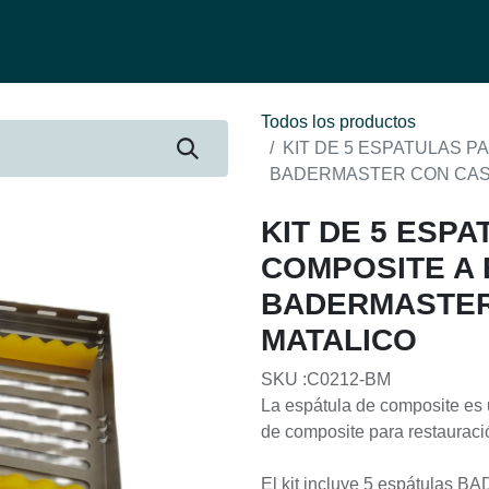
fertas
Contacto
Ser distribuidor
Quienes Somos
Be-Learnin
Todos los productos
KIT DE 5 ESPATULAS P
BADERMASTER CON CAS
KIT DE 5 ESP
COMPOSITE A 
BADERMASTER
MATALICO
SKU :C0212-BM
La espátula de composite es 
de composite para restauraci
El kit incluye 5 espátulas 