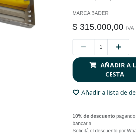
MARCA BADER
$
315.000,00
IVA 
AÑADIR A 
CESTA
Añadir a lista de d
10% de descuento
pagando 
bancaria.
Solicitá el descuento por Wh