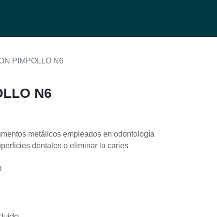
0
g
ON PIMPOLLO N6
OLLO N6
rumentos metálicos empleados en odontología
superficies dentales o eliminar la caries
O
cluido