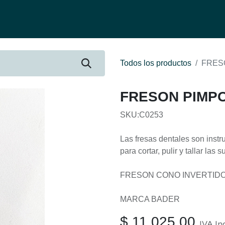
fertas
Contacto
Ser distribuidor
Quienes Somos
Be-Learnin
Todos los productos
FRES
FRESON PIMP
SKU:C0253
Las fresas dentales son inst
para cortar, pulir y tallar las 
FRESON CONO INVERTID
MARCA BADER
$
11.025,00
IVA In