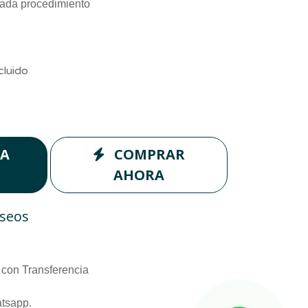
cada procedimiento
cluido
LA
COMPRAR
AHORA
eseos
con Transferencia
atsapp.