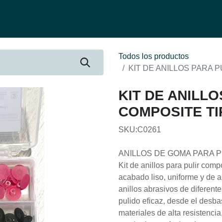
fertas
Contacto
Ser distribuidor
Quienes Somos
Be-Learnin
Todos los productos
KIT DE ANILLOS PARA 
KIT DE ANILLO
COMPOSITE T
SKU:C0261
ANILLOS DE GOMA PARA 
Kit de anillos para pulir comp
acabado liso, uniforme y de a
anillos abrasivos de diferen
pulido eficaz, desde el desbas
materiales de alta resistenci