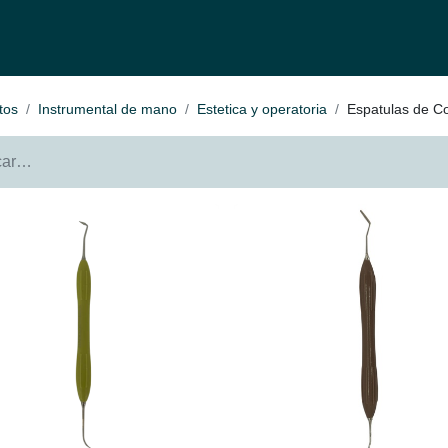
fertas
Contacto
Ser distribuidor
Quienes Somos
Be-Learnin
tos
Instrumental de mano
Estetica y operatoria
Espatulas de C