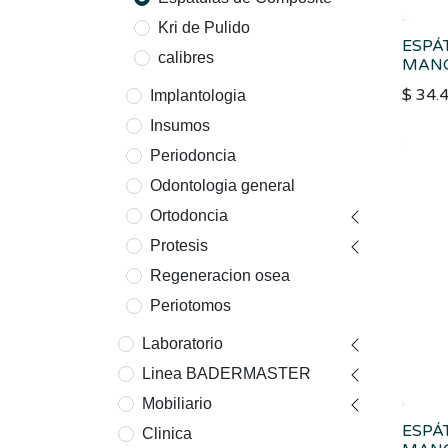
Kri de Pulido
ESPÁ
calibres
MANG
$
34.
Implantologia
Insumos
Periodoncia
Odontologia general
Ortodoncia
Protesis
Regeneracion osea
Periotomos
Laboratorio
Linea BADERMASTER
Mobiliario
ESPÁ
Clinica