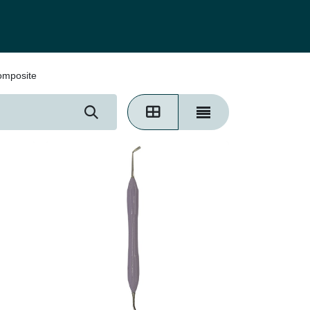
0
g
omposite