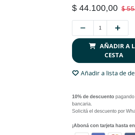
$
44.100,00
$
55
AÑADIR A 
CESTA
Añadir a lista de d
10% de descuento
pagando 
bancaria.
Solicitá el descuento por Wh
¡Aboná con tarjeta hasta e