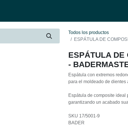
fertas
Contacto
Ser distribuidor
Quienes Somos
Be-Learnin
Todos los productos
ESPÁTULA DE COMPOSI
ESPÁTULA DE
- BADERMAST
Espátula con extremos redon
para el moldeado de dientes a
Espátula de composite ideal p
garantizando un acabado suav
SKU 17/5001-9
BADER